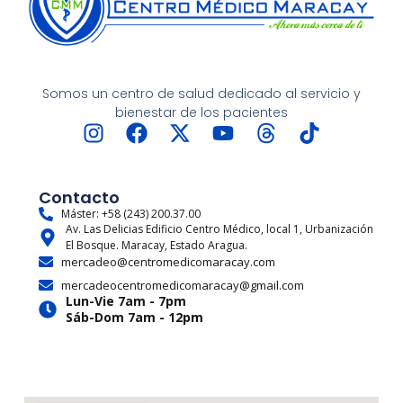
Somos un centro de salud dedicado al servicio y
bienestar de los pacientes
I
F
X
Y
T
T
n
a
-
o
h
i
s
c
t
u
r
k
t
e
w
t
e
t
Contacto
a
b
i
u
a
o
Máster: +58 (243) 200.37.00
Av. Las Delicias Edificio Centro Médico, local 1, Urbanización
g
o
t
b
d
k
El Bosque. Maracay, Estado Aragua.
r
o
t
e
s
mercadeo@centromedicomaracay.com
a
k
e
mercadeocentromedicomaracay@gmail.com
m
r
Lun-Vie 7am - 7pm
Sáb-Dom 7am - 12pm