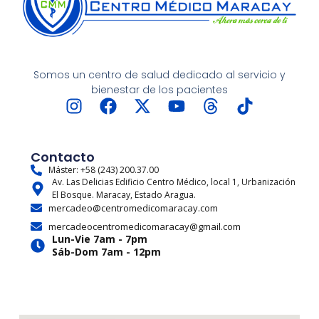
Somos un centro de salud dedicado al servicio y
bienestar de los pacientes
I
F
X
Y
T
T
n
a
-
o
h
i
s
c
t
u
r
k
t
e
w
t
e
t
Contacto
a
b
i
u
a
o
Máster: +58 (243) 200.37.00
Av. Las Delicias Edificio Centro Médico, local 1, Urbanización
g
o
t
b
d
k
El Bosque. Maracay, Estado Aragua.
r
o
t
e
s
mercadeo@centromedicomaracay.com
a
k
e
mercadeocentromedicomaracay@gmail.com
m
r
Lun-Vie 7am - 7pm
Sáb-Dom 7am - 12pm