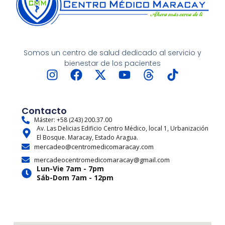
Somos un centro de salud dedicado al servicio y
bienestar de los pacientes
I
F
X
Y
T
T
n
a
-
o
h
i
s
c
t
u
r
k
t
e
w
t
e
t
Contacto
a
b
i
u
a
o
Máster: +58 (243) 200.37.00
Av. Las Delicias Edificio Centro Médico, local 1, Urbanización
g
o
t
b
d
k
El Bosque. Maracay, Estado Aragua.
r
o
t
e
s
mercadeo@centromedicomaracay.com
a
k
e
mercadeocentromedicomaracay@gmail.com
m
r
Lun-Vie 7am - 7pm
Sáb-Dom 7am - 12pm