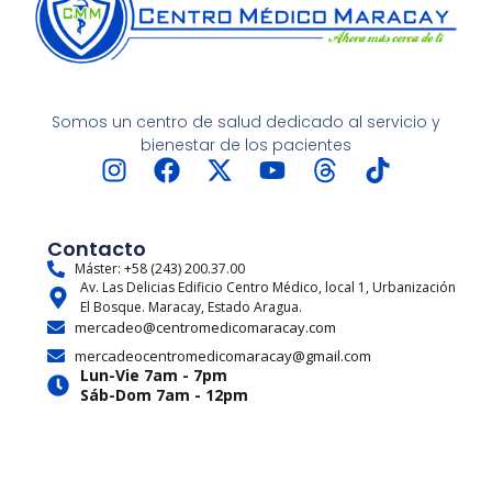
Somos un centro de salud dedicado al servicio y
bienestar de los pacientes
I
F
X
Y
T
T
n
a
-
o
h
i
s
c
t
u
r
k
t
e
w
t
e
t
Contacto
a
b
i
u
a
o
Máster: +58 (243) 200.37.00
Av. Las Delicias Edificio Centro Médico, local 1, Urbanización
g
o
t
b
d
k
El Bosque. Maracay, Estado Aragua.
r
o
t
e
s
mercadeo@centromedicomaracay.com
a
k
e
mercadeocentromedicomaracay@gmail.com
m
r
Lun-Vie 7am - 7pm
Sáb-Dom 7am - 12pm