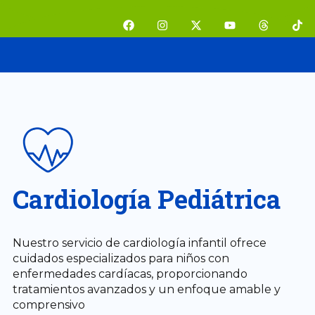
Ir
F
I
X
Y
T
T
al
a
n
-
o
h
i
contenido
c
s
t
u
r
k
e
t
w
t
e
t
b
a
i
u
a
o
o
g
t
b
d
k
o
r
t
e
s
k
a
e
m
r
Cardiología Pediátrica
Nuestro servicio de cardiología infantil ofrece
cuidados especializados para niños con
enfermedades cardíacas, proporcionando
tratamientos avanzados y un enfoque amable y
comprensivo