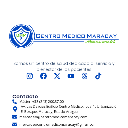
Somos un centro de salud dedicado al servicio y
bienestar de los pacientes
I
F
X
Y
T
T
n
a
-
o
h
i
s
c
t
u
r
k
t
e
w
t
e
t
Contacto
a
b
i
u
a
o
Máster: +58 (243) 200.37.00
Av. Las Delicias Edificio Centro Médico, local 1, Urbanización
g
o
t
b
d
k
El Bosque. Maracay, Estado Aragua.
r
o
t
e
s
mercadeo@centromedicomaracay.com
a
k
e
mercadeocentromedicomaracay@gmail.com