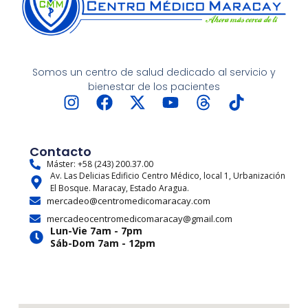
Somos un centro de salud dedicado al servicio y
bienestar de los pacientes
I
F
X
Y
T
T
n
a
-
o
h
i
s
c
t
u
r
k
t
e
w
t
e
t
Contacto
a
b
i
u
a
o
Máster: +58 (243) 200.37.00
Av. Las Delicias Edificio Centro Médico, local 1, Urbanización
g
o
t
b
d
k
El Bosque. Maracay, Estado Aragua.
r
o
t
e
s
mercadeo@centromedicomaracay.com
a
k
e
mercadeocentromedicomaracay@gmail.com
m
r
Lun-Vie 7am - 7pm
Sáb-Dom 7am - 12pm