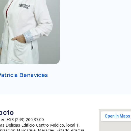
Patricia Benavides
acto
er: +58 (243) 200.37.00
Las Delicias Edificio Centro Médico, local 1,
nización El Bosque. Maracay, Estado Aragua.