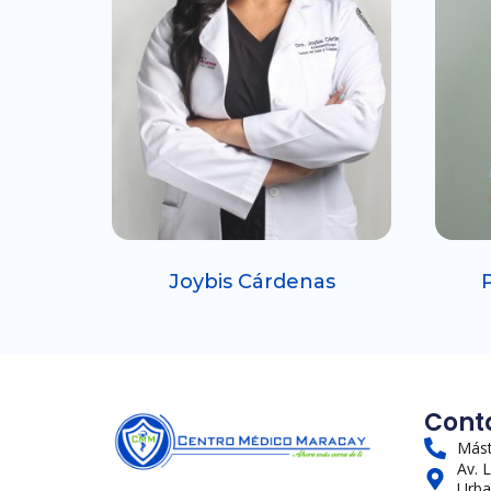
Joybis Cárdenas
Cont
Mást
Av. 
Urba