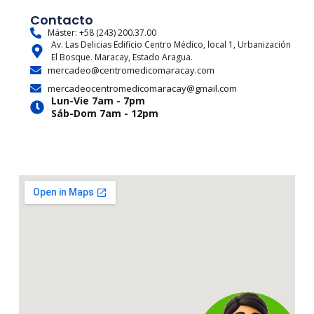
s
c
t
u
r
k
t
e
w
t
e
t
Contacto
a
b
i
u
a
o
Máster: +58 (243) 200.37.00
Av. Las Delicias Edificio Centro Médico, local 1, Urbanización
g
o
t
b
d
k
El Bosque. Maracay, Estado Aragua.
r
o
t
e
s
mercadeo@centromedicomaracay.com
a
k
e
mercadeocentromedicomaracay@gmail.com
m
r
Lun-Vie 7am - 7pm
Sáb-Dom 7am - 12pm