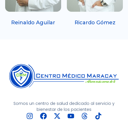
Reinaldo Aguilar
Ricardo Gómez
Somos un centro de salud dedicado al servicio y
bienestar de los pacientes
I
F
X
Y
T
T
n
a
-
o
h
i