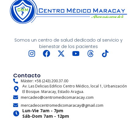
Somos un centro de salud dedicado al servicio y
bienestar de los pacientes
I
F
X
Y
T
T
n
a
-
o
h
i
s
c
t
u
r
k
t
e
w
t
e
t
Contacto
a
b
i
u
a
o
Máster: +58 (243) 200.37.00
Av. Las Delicias Edificio Centro Médico, local 1, Urbanización
g
o
t
b
d
k
El Bosque. Maracay, Estado Aragua.
r
o
t
e
s
mercadeo@centromedicomaracay.com
a
k
e
mercadeocentromedicomaracay@gmail.com
m
r
Lun-Vie 7am - 7pm
Sáb-Dom 7am - 12pm