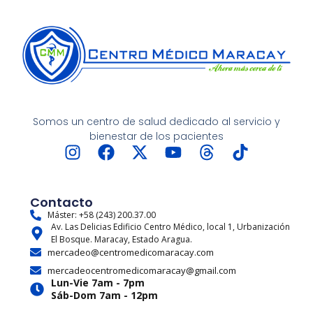
Somos un centro de salud dedicado al servicio y
bienestar de los pacientes
I
F
X
Y
T
T
n
a
-
o
h
i
s
c
t
u
r
k
t
e
w
t
e
t
Contacto
a
b
i
u
a
o
Máster: +58 (243) 200.37.00
Av. Las Delicias Edificio Centro Médico, local 1, Urbanización
g
o
t
b
d
k
El Bosque. Maracay, Estado Aragua.
r
o
t
e
s
mercadeo@centromedicomaracay.com
a
k
e
mercadeocentromedicomaracay@gmail.com
m
r
Lun-Vie 7am - 7pm
Sáb-Dom 7am - 12pm