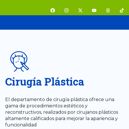
Ir
F
I
X
Y
T
T
al
a
n
-
o
h
i
contenido
c
s
t
u
r
k
e
t
w
t
e
t
b
a
i
u
a
o
o
g
t
b
d
k
o
r
t
e
s
k
a
e
m
r
Cirugía Plástica
El departamento de cirugía plástica ofrece una
gama de procedimientos estéticos y
reconstructivos, realizados por cirujanos plásticos
altamente calificados para mejorar la apariencia y
funcionalidad