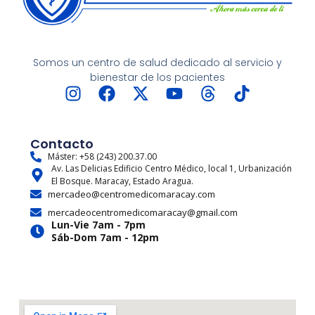
Somos un centro de salud dedicado al servicio y
bienestar de los pacientes
I
F
X
Y
T
T
n
a
-
o
h
i
s
c
t
u
r
k
t
e
w
t
e
t
Contacto
a
b
i
u
a
o
Máster: +58 (243) 200.37.00
Av. Las Delicias Edificio Centro Médico, local 1, Urbanización
g
o
t
b
d
k
El Bosque. Maracay, Estado Aragua.
r
o
t
e
s
mercadeo@centromedicomaracay.com
a
k
e
mercadeocentromedicomaracay@gmail.com
m
r
Lun-Vie 7am - 7pm
Sáb-Dom 7am - 12pm