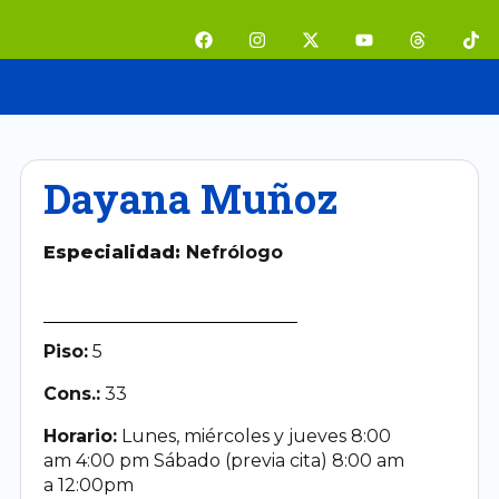
Ir
F
I
X
Y
T
T
al
a
n
-
o
h
i
contenido
c
s
t
u
r
k
e
t
w
t
e
t
b
a
i
u
a
o
o
g
t
b
d
k
o
r
t
e
s
k
a
e
m
r
Dayana Muñoz
Especialidad:
Nefrólogo
Piso:
5
Cons.:
33
Horario:
Lunes, miércoles y jueves 8:00
am 4:00 pm Sábado (previa cita) 8:00 am
a 12:00pm