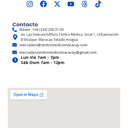
I
F
X
Y
T
T
n
a
-
o
h
i
s
c
t
u
r
k
t
e
w
t
e
t
Contacto
a
b
i
u
a
o
Máster: +58 (243) 200.37.00
Av. Las Delicias Edificio Centro Médico, local 1, Urbanización
g
o
t
b
d
k
El Bosque. Maracay, Estado Aragua.
r
o
t
e
s
mercadeo@centromedicomaracay.com
a
k
e
mercadeocentromedicomaracay@gmail.com
m
r
Lun-Vie 7am - 7pm
Sáb-Dom 7am - 12pm