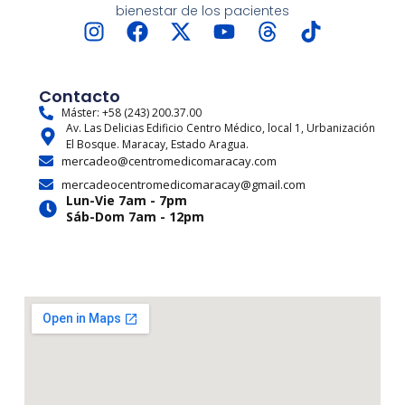
bienestar de los pacientes
I
F
X
Y
T
T
n
a
-
o
h
i
s
c
t
u
r
k
t
e
w
t
e
t
Contacto
a
b
i
u
a
o
Máster: +58 (243) 200.37.00
Av. Las Delicias Edificio Centro Médico, local 1, Urbanización
g
o
t
b
d
k
El Bosque. Maracay, Estado Aragua.
r
o
t
e
s
mercadeo@centromedicomaracay.com
a
k
e
mercadeocentromedicomaracay@gmail.com
m
r
Lun-Vie 7am - 7pm
Sáb-Dom 7am - 12pm