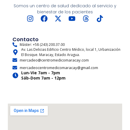
Somos un centro de salud dedicado al servicio y
bienestar de los pacientes
I
F
X
Y
T
T
n
a
-
o
h
i
s
c
t
u
r
k
t
e
w
t
e
t
Contacto
a
b
i
u
a
o
Máster: +58 (243) 200.37.00
Av. Las Delicias Edificio Centro Médico, local 1, Urbanización
g
o
t
b
d
k
El Bosque. Maracay, Estado Aragua.
r
o
t
e
s
mercadeo@centromedicomaracay.com
a
k
e
mercadeocentromedicomaracay@gmail.com
m
r
Lun-Vie 7am - 7pm
Sáb-Dom 7am - 12pm