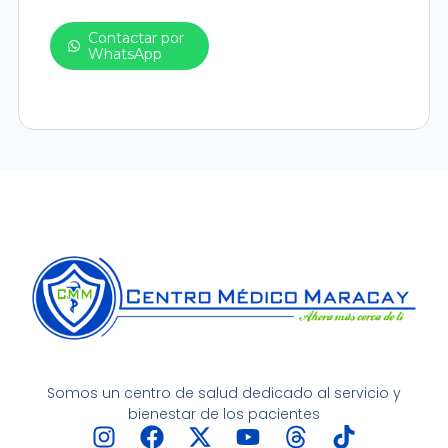
Contactar por
WhatsApp
Somos un centro de salud dedicado al servicio y
bienestar de los pacientes
I
F
X
Y
T
T