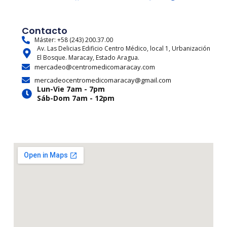
n
a
-
o
h
i
s
c
t
u
r
k
t
e
w
t
e
t
Contacto
a
b
i
u
a
o
Máster: +58 (243) 200.37.00
Av. Las Delicias Edificio Centro Médico, local 1, Urbanización
g
o
t
b
d
k
El Bosque. Maracay, Estado Aragua.
r
o
t
e
s
mercadeo@centromedicomaracay.com
a
k
e
mercadeocentromedicomaracay@gmail.com
m
r
Lun-Vie 7am - 7pm
Sáb-Dom 7am - 12pm