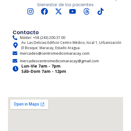
bienestar de los pacientes
I
F
X
Y
T
T
n
a
-
o
h
i
s
c
t
u
r
k
t
e
w
t
e
t
Contacto
a
b
i
u
a
o
Máster: +58 (243) 200.37.00
Av. Las Delicias Edificio Centro Médico, local 1, Urbanización
g
o
t
b
d
k
El Bosque. Maracay, Estado Aragua.
r
o
t
e
s
mercadeo@centromedicomaracay.com
a
k
e
mercadeocentromedicomaracay@gmail.com
m
r
Lun-Vie 7am - 7pm
Sáb-Dom 7am - 12pm