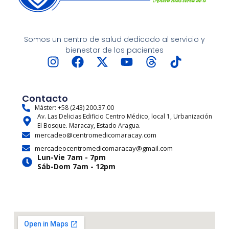
Somos un centro de salud dedicado al servicio y
bienestar de los pacientes
I
F
X
Y
T
T
n
a
-
o
h
i
s
c
t
u
r
k
t
e
w
t
e
t
Contacto
a
b
i
u
a
o
Máster: +58 (243) 200.37.00
Av. Las Delicias Edificio Centro Médico, local 1, Urbanización
g
o
t
b
d
k
El Bosque. Maracay, Estado Aragua.
r
o
t
e
s
mercadeo@centromedicomaracay.com
a
k
e
mercadeocentromedicomaracay@gmail.com
m
r
Lun-Vie 7am - 7pm
Sáb-Dom 7am - 12pm