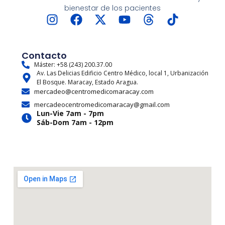
bienestar de los pacientes
I
F
X
Y
T
T
n
a
-
o
h
i
s
c
t
u
r
k
t
e
w
t
e
t
Contacto
a
b
i
u
a
o
Máster: +58 (243) 200.37.00
Av. Las Delicias Edificio Centro Médico, local 1, Urbanización
g
o
t
b
d
k
El Bosque. Maracay, Estado Aragua.
r
o
t
e
s
mercadeo@centromedicomaracay.com
a
k
e
mercadeocentromedicomaracay@gmail.com
m
r
Lun-Vie 7am - 7pm
Sáb-Dom 7am - 12pm