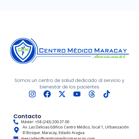
Somos un centro de salud dedicado al servicio y
bienestar de los pacientes
I
F
X
Y
T
T
n
a
-
o
h
i
s
c
t
u
r
k
t
e
w
t
e
t
Contacto
a
b
i
u
a
o
Máster: +58 (243) 200.37.00
Av. Las Delicias Edificio Centro Médico, local 1, Urbanización
g
o
t
b
d
k
El Bosque. Maracay, Estado Aragua.
r
o
t
e
s
mercadeo@centromedicomaracay.com