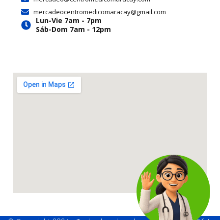
a
k
e
mercadeocentromedicomaracay@gmail.com
m
r
Lun-Vie 7am - 7pm
Sáb-Dom 7am - 12pm