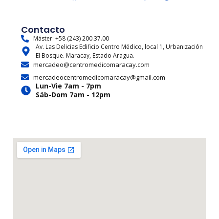
n
a
-
o
h
i
s
c
t
u
r
k
t
e
w
t
e
t
Contacto
a
b
i
u
a
o
Máster: +58 (243) 200.37.00
Av. Las Delicias Edificio Centro Médico, local 1, Urbanización
g
o
t
b
d
k
El Bosque. Maracay, Estado Aragua.
r
o
t
e
s
mercadeo@centromedicomaracay.com
a
k
e
mercadeocentromedicomaracay@gmail.com
m
r
Lun-Vie 7am - 7pm
Sáb-Dom 7am - 12pm