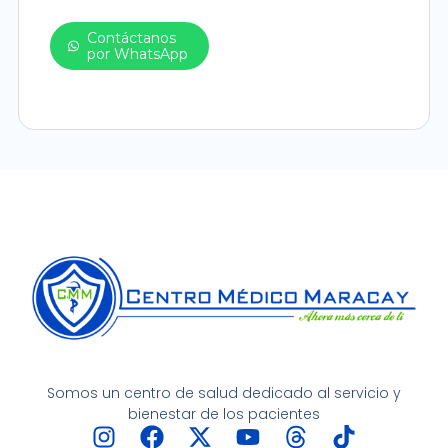
Contáctanos
por WhatsApp
Somos un centro de salud dedicado al servicio y
bienestar de los pacientes
I
F
X
Y
T
T