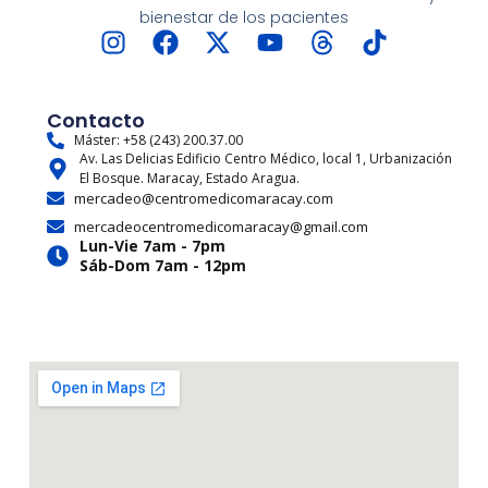
bienestar de los pacientes
I
F
X
Y
T
T
n
a
-
o
h
i
s
c
t
u
r
k
t
e
w
t
e
t
Contacto
a
b
i
u
a
o
Máster: +58 (243) 200.37.00
Av. Las Delicias Edificio Centro Médico, local 1, Urbanización
g
o
t
b
d
k
El Bosque. Maracay, Estado Aragua.
r
o
t
e
s
mercadeo@centromedicomaracay.com
a
k
e
mercadeocentromedicomaracay@gmail.com
m
r
Lun-Vie 7am - 7pm
Sáb-Dom 7am - 12pm