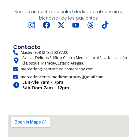
Somos un centro de salud dedicado al servicio y
bienestar de los pacientes
I
F
X
Y
T
T
n
a
-
o
h
i
s
c
t
u
r
k
t
e
w
t
e
t
Contacto
a
b
i
u
a
o
Máster: +58 (243) 200.37.00
Av. Las Delicias Edificio Centro Médico, local 1, Urbanización
g
o
t
b
d
k
El Bosque. Maracay, Estado Aragua.
r
o
t
e
s
mercadeo@centromedicomaracay.com
a
k
e
mercadeocentromedicomaracay@gmail.com
m
r
Lun-Vie 7am - 7pm
Sáb-Dom 7am - 12pm