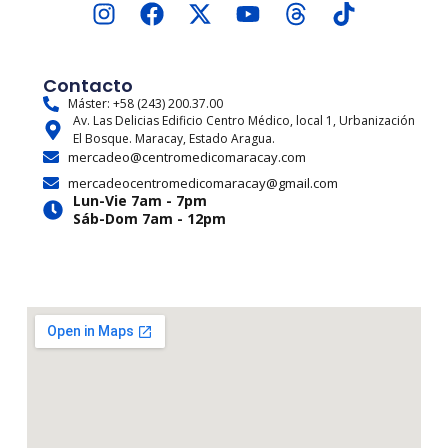
I
F
X
Y
T
T
n
a
-
o
h
i
s
c
t
u
r
k
t
e
w
t
e
t
Contacto
a
b
i
u
a
o
Máster: +58 (243) 200.37.00
Av. Las Delicias Edificio Centro Médico, local 1, Urbanización
g
o
t
b
d
k
El Bosque. Maracay, Estado Aragua.
r
o
t
e
s
mercadeo@centromedicomaracay.com
a
k
e
mercadeocentromedicomaracay@gmail.com
m
r
Lun-Vie 7am - 7pm
Sáb-Dom 7am - 12pm