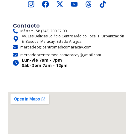
I
F
X
Y
T
T
n
a
-
o
h
i
s
c
t
u
r
k
t
e
w
t
e
t
Contacto
a
b
i
u
a
o
Máster: +58 (243) 200.37.00
Av. Las Delicias Edificio Centro Médico, local 1, Urbanización
g
o
t
b
d
k
El Bosque. Maracay, Estado Aragua.
r
o
t
e
s
mercadeo@centromedicomaracay.com
a
k
e
mercadeocentromedicomaracay@gmail.com
m
r
Lun-Vie 7am - 7pm
Sáb-Dom 7am - 12pm