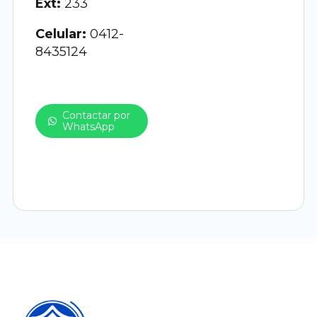
Ext:
233
Celular:
0412-
8435124
Contactar por
WhatsApp