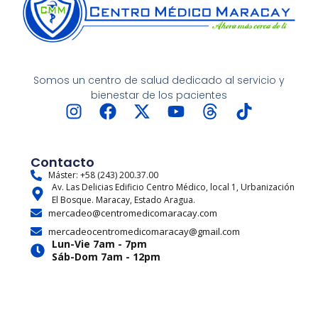
Somos un centro de salud dedicado al servicio y
bienestar de los pacientes
I
F
X
Y
T
T
n
a
-
o
h
i
s
c
t
u
r
k
t
e
w
t
e
t
Contacto
a
b
i
u
a
o
Máster: +58 (243) 200.37.00
Av. Las Delicias Edificio Centro Médico, local 1, Urbanización
g
o
t
b
d
k
El Bosque. Maracay, Estado Aragua.
r
o
t
e
s
mercadeo@centromedicomaracay.com
a
k
e
mercadeocentromedicomaracay@gmail.com
m
r
Lun-Vie 7am - 7pm
Sáb-Dom 7am - 12pm