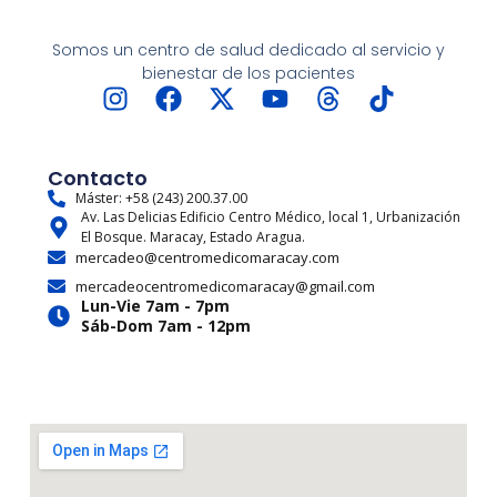
Somos un centro de salud dedicado al servicio y
bienestar de los pacientes
I
F
X
Y
T
T
n
a
-
o
h
i
s
c
t
u
r
k
t
e
w
t
e
t
Contacto
a
b
i
u
a
o
Máster: +58 (243) 200.37.00
Av. Las Delicias Edificio Centro Médico, local 1, Urbanización
g
o
t
b
d
k
El Bosque. Maracay, Estado Aragua.
r
o
t
e
s
mercadeo@centromedicomaracay.com
a
k
e
mercadeocentromedicomaracay@gmail.com
m
r
Lun-Vie 7am - 7pm
Sáb-Dom 7am - 12pm