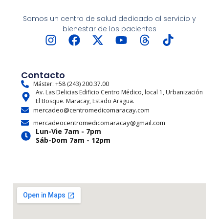
Somos un centro de salud dedicado al servicio y
bienestar de los pacientes
I
F
X
Y
T
T
n
a
-
o
h
i
s
c
t
u
r
k
t
e
w
t
e
t
Contacto
a
b
i
u
a
o
Máster: +58 (243) 200.37.00
Av. Las Delicias Edificio Centro Médico, local 1, Urbanización
g
o
t
b
d
k
El Bosque. Maracay, Estado Aragua.
r
o
t
e
s
mercadeo@centromedicomaracay.com
a
k
e
mercadeocentromedicomaracay@gmail.com
m
r
Lun-Vie 7am - 7pm
Sáb-Dom 7am - 12pm