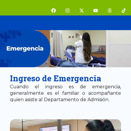
Ir
F
I
X
Y
T
T
al
a
n
-
o
h
i
contenido
c
s
t
u
r
k
e
t
w
t
e
t
b
a
i
u
a
o
o
g
t
b
d
k
o
r
t
e
s
k
a
e
m
r
Ingreso de Emergencia
Cuando el ingreso es de emergencia,
generalmente es el familiar o acompañante
quien asiste al Departamento de Admisión.