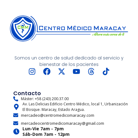
Somos un centro de salud dedicado al servicio y
bienestar de los pacientes
I
F
X
Y
T
T
n
a
-
o
h
i
s
c
t
u
r
k
t
e
w
t
e
t
Contacto
a
b
i
u
a
o
Máster: +58 (243) 200.37.00
Av. Las Delicias Edificio Centro Médico, local 1, Urbanización
g
o
t
b
d
k
El Bosque. Maracay, Estado Aragua.
r
o
t
e
s
mercadeo@centromedicomaracay.com
a
k
e
mercadeocentromedicomaracay@gmail.com
m
r
Lun-Vie 7am - 7pm
Sáb-Dom 7am - 12pm