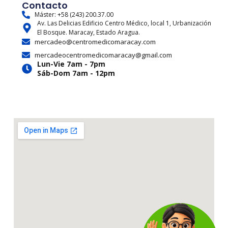
t
e
w
t
e
t
Contacto
a
b
i
u
a
o
Máster: +58 (243) 200.37.00
Av. Las Delicias Edificio Centro Médico, local 1, Urbanización
g
o
t
b
d
k
El Bosque. Maracay, Estado Aragua.
r
o
t
e
s
mercadeo@centromedicomaracay.com
a
k
e
mercadeocentromedicomaracay@gmail.com
m
r
Lun-Vie 7am - 7pm
Sáb-Dom 7am - 12pm