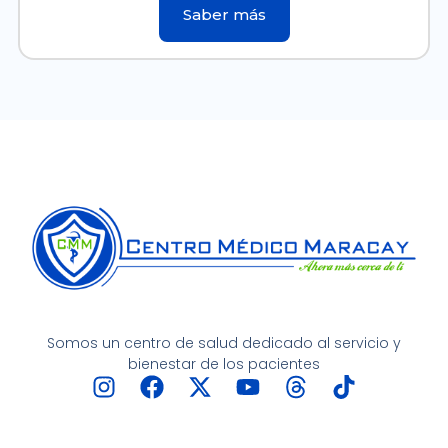
Saber más
Somos un centro de salud dedicado al servicio y
bienestar de los pacientes
I
F
X
Y
T
T
n
a
-
o
h
i
s
c
t
u
r
k