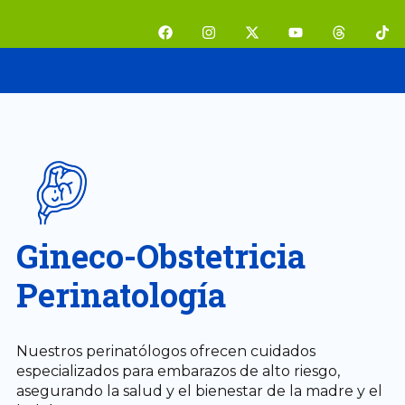
Ir
F
I
X
Y
T
T
al
a
n
-
o
h
i
contenido
c
s
t
u
r
k
e
t
w
t
e
t
b
a
i
u
a
o
o
g
t
b
d
k
o
r
t
e
s
k
a
e
m
r
Gineco-Obstetricia
Perinatología
Nuestros perinatólogos ofrecen cuidados
especializados para embarazos de alto riesgo,
asegurando la salud y el bienestar de la madre y el