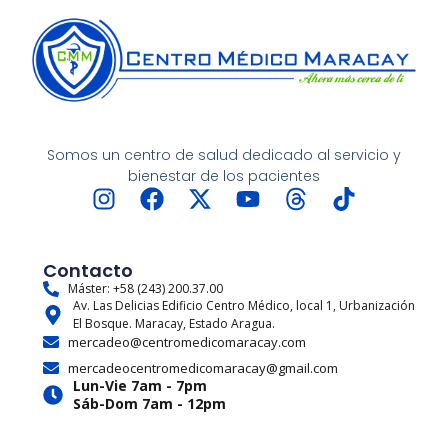
Somos un centro de salud dedicado al servicio y
bienestar de los pacientes
I
F
X
Y
T
T
n
a
-
o
h
i
s
c
t
u
r
k
t
e
w
t
e
t
Contacto
a
b
i
u
a
o
Máster: +58 (243) 200.37.00
Av. Las Delicias Edificio Centro Médico, local 1, Urbanización
g
o
t
b
d
k
El Bosque. Maracay, Estado Aragua.
r
o
t
e
s
mercadeo@centromedicomaracay.com
a
k
e
mercadeocentromedicomaracay@gmail.com
m
r
Lun-Vie 7am - 7pm
Sáb-Dom 7am - 12pm