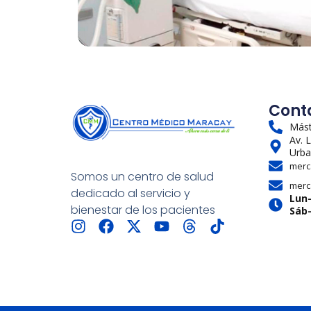
Cont
Mást
Av. 
Urba
merc
Somos un centro de salud
merc
dedicado al servicio y
Lun
bienestar de los pacientes
Sáb
I
F
X
Y
T
T
n
a
-
o
h
i
s
c
t
u
r
k
t
e
w
t
e
t
a
b
i
u
a
o
g
o
t
b
d
k