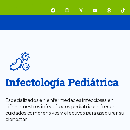
Ir
F
I
X
Y
T
T
al
a
n
-
o
h
i
contenido
c
s
t
u
r
k
e
t
w
t
e
t
b
a
i
u
a
o
o
g
t
b
d
k
o
r
t
e
s
k
a
e
m
r
Infectología Pediátrica
Especializados en enfermedades infecciosas en
niños, nuestros infectólogos pediátricos ofrecen
cuidados comprensivos y efectivos para asegurar su
bienestar