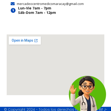
a
k
e
mercadeocentromedicomaracay@gmail.com
m
r
Lun-Vie 7am - 7pm
Sáb-Dom 7am - 12pm
© Copyright 2024 - Todos los derechos reservados - Rif J-