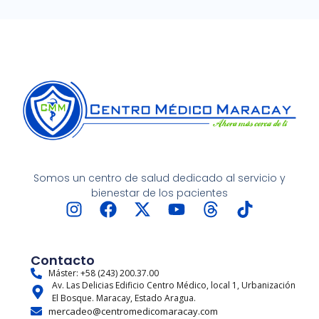
Somos un centro de salud dedicado al servicio y
bienestar de los pacientes
I
F
X
Y
T
T
n
a
-
o
h
i
s
c
t
u
r
k
t
e
w
t
e
t
Contacto
a
b
i
u
a
o
Máster: +58 (243) 200.37.00
Av. Las Delicias Edificio Centro Médico, local 1, Urbanización
g
o
t
b
d
k
El Bosque. Maracay, Estado Aragua.
r
o
t
e
s
mercadeo@centromedicomaracay.com