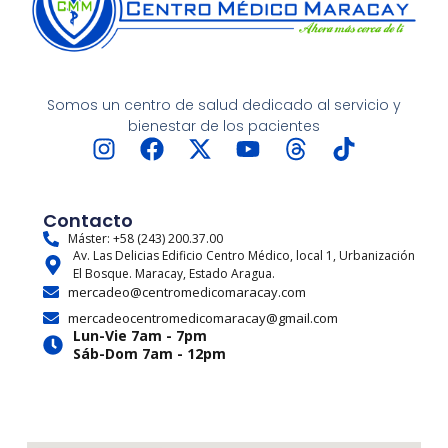
Somos un centro de salud dedicado al servicio y
bienestar de los pacientes
I
F
X
Y
T
T
n
a
-
o
h
i
s
c
t
u
r
k
t
e
w
t
e
t
Contacto
a
b
i
u
a
o
Máster: +58 (243) 200.37.00
Av. Las Delicias Edificio Centro Médico, local 1, Urbanización
g
o
t
b
d
k
El Bosque. Maracay, Estado Aragua.
r
o
t
e
s
mercadeo@centromedicomaracay.com
a
k
e
mercadeocentromedicomaracay@gmail.com
m
r
Lun-Vie 7am - 7pm
Sáb-Dom 7am - 12pm