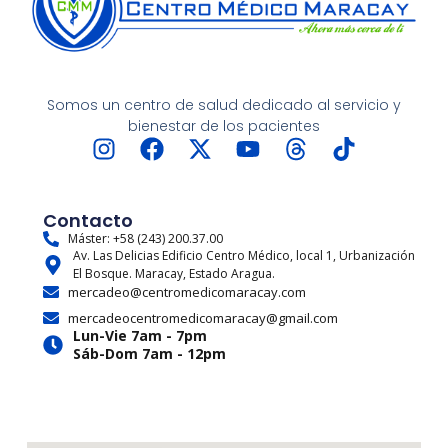
Somos un centro de salud dedicado al servicio y
bienestar de los pacientes
I
F
X
Y
T
T
n
a
-
o
h
i
s
c
t
u
r
k
t
e
w
t
e
t
Contacto
a
b
i
u
a
o
Máster: +58 (243) 200.37.00
Av. Las Delicias Edificio Centro Médico, local 1, Urbanización
g
o
t
b
d
k
El Bosque. Maracay, Estado Aragua.
r
o
t
e
s
mercadeo@centromedicomaracay.com
a
k
e
mercadeocentromedicomaracay@gmail.com
m
r
Lun-Vie 7am - 7pm
Sáb-Dom 7am - 12pm