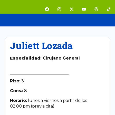
Ir
F
I
X
Y
T
T
al
a
n
-
o
h
i
contenido
c
s
t
u
r
k
e
t
w
t
e
t
b
a
i
u
a
o
o
g
t
b
d
k
o
r
t
e
s
k
a
e
m
r
Juliett Lozada
Especialidad:
Cirujano General
Piso:
3
Cons.:
8
Horario:
lunes a viernes a partir de las
02:00 pm (previa cita)