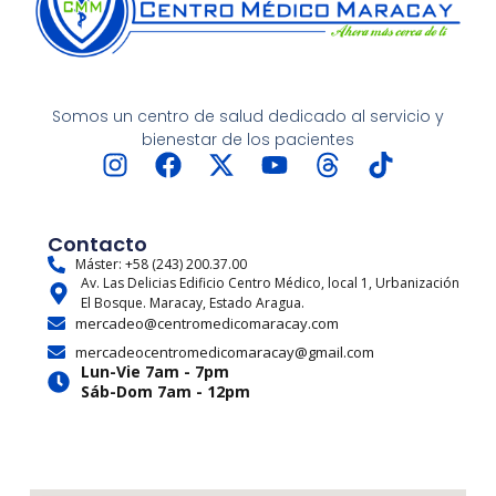
Somos un centro de salud dedicado al servicio y
bienestar de los pacientes
I
F
X
Y
T
T
n
a
-
o
h
i
s
c
t
u
r
k
t
e
w
t
e
t
Contacto
a
b
i
u
a
o
Máster: +58 (243) 200.37.00
Av. Las Delicias Edificio Centro Médico, local 1, Urbanización
g
o
t
b
d
k
El Bosque. Maracay, Estado Aragua.
r
o
t
e
s
mercadeo@centromedicomaracay.com
a
k
e
mercadeocentromedicomaracay@gmail.com
m
r
Lun-Vie 7am - 7pm
Sáb-Dom 7am - 12pm