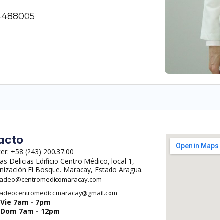
-4488005
acto
er: +58 (243) 200.37.00
Las Delicias Edificio Centro Médico, local 1,
nización El Bosque. Maracay, Estado Aragua.
adeo@centromedicomaracay.com
adeocentromedicomaracay@gmail.com
-Vie 7am - 7pm
-Dom 7am - 12pm