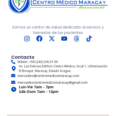
Somos un centro de salud dedicado al servicio y
bienestar de los pacientes
I
F
X
Y
T
T
n
a
-
o
h
i
s
c
t
u
r
k
t
e
w
t
e
t
Contacto
a
b
i
u
a
o
Máster: +58 (243) 200.37.00
Av. Las Delicias Edificio Centro Médico, local 1, Urbanización
g
o
t
b
d
k
El Bosque. Maracay, Estado Aragua.
r
o
t
e
s
mercadeo@centromedicomaracay.com
a
k
e
mercadeocentromedicomaracay@gmail.com
m
r
Lun-Vie 7am - 7pm
Sáb-Dom 7am - 12pm