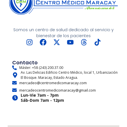
Somos un centro de salud dedicado al servicio y
bienestar de los pacientes
I
F
X
Y
T
T
n
a
-
o
h
i
s
c
t
u
r
k
t
e
w
t
e
t
Contacto
a
b
i
u
a
o
Máster: +58 (243) 200.37.00
Av. Las Delicias Edificio Centro Médico, local 1, Urbanización
g
o
t
b
d
k
El Bosque. Maracay, Estado Aragua.
r
o
t
e
s
mercadeo@centromedicomaracay.com
a
k
e
mercadeocentromedicomaracay@gmail.com
m
r
Lun-Vie 7am - 7pm
Sáb-Dom 7am - 12pm