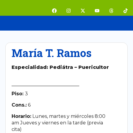
Ir
F
I
X
Y
T
T
al
a
n
-
o
h
i
contenido
c
s
t
u
r
k
e
t
w
t
e
t
b
a
i
u
a
o
o
g
t
b
d
k
o
r
t
e
s
k
a
e
m
r
María T. Ramos
Especialidad: Pediátra – Puericultor
Piso:
3
Cons.:
6
Horario:
Lunes, martes y miércoles 8:00
am Jueves y viernes en la tarde (previa
cita)