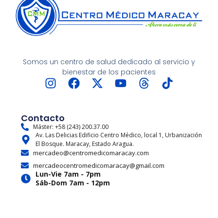
Somos un centro de salud dedicado al servicio y
bienestar de los pacientes
I
F
X
Y
T
T
n
a
-
o
h
i
s
c
t
u
r
k
t
e
w
t
e
t
Contacto
a
b
i
u
a
o
Máster: +58 (243) 200.37.00
Av. Las Delicias Edificio Centro Médico, local 1, Urbanización
g
o
t
b
d
k
El Bosque. Maracay, Estado Aragua.
r
o
t
e
s
mercadeo@centromedicomaracay.com
a
k
e
mercadeocentromedicomaracay@gmail.com
m
r
Lun-Vie 7am - 7pm
Sáb-Dom 7am - 12pm