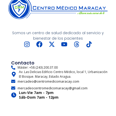
Somos un centro de salud dedicado al servicio y
bienestar de los pacientes
I
F
X
Y
T
T
n
a
-
o
h
i
s
c
t
u
r
k
t
e
w
t
e
t
Contacto
a
b
i
u
a
o
Máster: +58 (243) 200.37.00
Av. Las Delicias Edificio Centro Médico, local 1, Urbanización
g
o
t
b
d
k
El Bosque. Maracay, Estado Aragua.
r
o
t
e
s
mercadeo@centromedicomaracay.com
a
k
e
mercadeocentromedicomaracay@gmail.com
m
r
Lun-Vie 7am - 7pm
Sáb-Dom 7am - 12pm