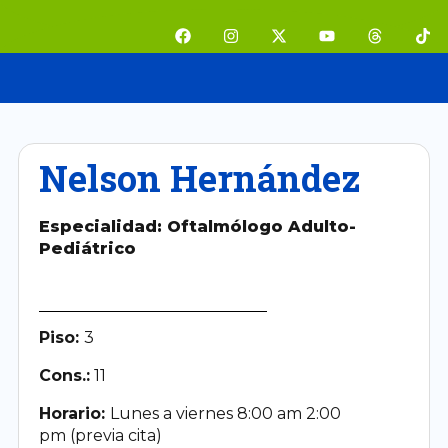
Ir
F
I
X
Y
T
T
al
a
n
-
o
h
i
contenido
c
s
t
u
r
k
e
t
w
t
e
t
b
a
i
u
a
o
o
g
t
b
d
k
o
r
t
e
s
k
a
e
m
r
Nelson Hernández
Especialidad: Oftalmólogo Adulto-
Pediátrico
Piso:
3
Cons.:
11
Horario:
Lunes a viernes 8:00 am 2:00
pm (previa cita)