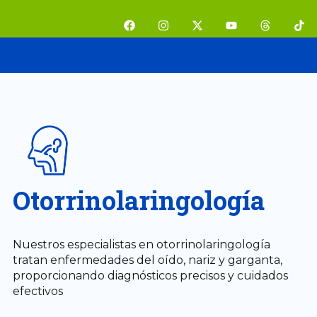
Ir
F
I
X
Y
T
T
al
a
n
-
o
h
i
contenido
c
s
t
u
r
k
e
t
w
t
e
t
b
a
i
u
a
o
o
g
t
b
d
k
o
r
t
e
s
k
a
e
m
r
Otorrinolaringología
Nuestros especialistas en otorrinolaringología
tratan enfermedades del oído, nariz y garganta,
proporcionando diagnósticos precisos y cuidados
efectivos