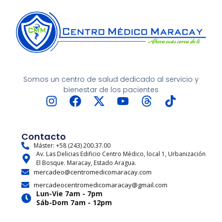
Somos un centro de salud dedicado al servicio y
bienestar de los pacientes
I
F
X
Y
T
T
n
a
-
o
h
i
s
c
t
u
r
k
t
e
w
t
e
t
Contacto
a
b
i
u
a
o
Máster: +58 (243) 200.37.00
Av. Las Delicias Edificio Centro Médico, local 1, Urbanización
g
o
t
b
d
k
El Bosque. Maracay, Estado Aragua.
r
o
t
e
s
mercadeo@centromedicomaracay.com
a
k
e
mercadeocentromedicomaracay@gmail.com
m
r
Lun-Vie 7am - 7pm
Sáb-Dom 7am - 12pm