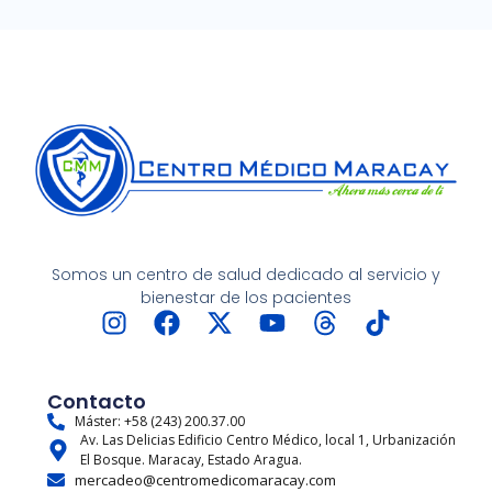
Somos un centro de salud dedicado al servicio y
bienestar de los pacientes
I
F
X
Y
T
T
n
a
-
o
h
i
s
c
t
u
r
k
t
e
w
t
e
t
Contacto
a
b
i
u
a
o
Máster: +58 (243) 200.37.00
Av. Las Delicias Edificio Centro Médico, local 1, Urbanización
g
o
t
b
d
k
El Bosque. Maracay, Estado Aragua.
r
o
t
e
s
mercadeo@centromedicomaracay.com