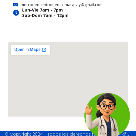
a
k
e
mercadeocentromedicomaracay@gmail.com
m
r
Lun-Vie 7am - 7pm
Sáb-Dom 7am - 12pm
© Copyright 2024 - Todos los derechos reservados - Rif J-