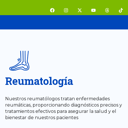
Ir
F
I
X
Y
T
T
al
a
n
-
o
h
i
contenido
c
s
t
u
r
k
e
t
w
t
e
t
b
a
i
u
a
o
o
g
t
b
d
k
o
r
t
e
s
k
a
e
m
r
Reumatología
Nuestros reumatólogos tratan enfermedades
reumáticas, proporcionando diagnósticos precisos y
tratamientos efectivos para asegurar la salud y el
bienestar de nuestros pacientes