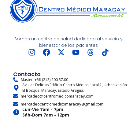
Somos un centro de salud dedicado al servicio y
bienestar de los pacientes
I
F
X
Y
T
T
n
a
-
o
h
i
s
c
t
u
r
k
t
e
w
t
e
t
Contacto
a
b
i
u
a
o
Máster: +58 (243) 200.37.00
Av. Las Delicias Edificio Centro Médico, local 1, Urbanización
g
o
t
b
d
k
El Bosque. Maracay, Estado Aragua.
r
o
t
e
s
mercadeo@centromedicomaracay.com
a
k
e
mercadeocentromedicomaracay@gmail.com
m
r
Lun-Vie 7am - 7pm
Sáb-Dom 7am - 12pm