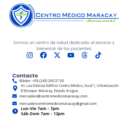
Somos un centro de salud dedicado al servicio y
bienestar de los pacientes
I
F
X
Y
T
T
n
a
-
o
h
i
s
c
t
u
r
k
t
e
w
t
e
t
Contacto
a
b
i
u
a
o
Máster: +58 (243) 200.37.00
Av. Las Delicias Edificio Centro Médico, local 1, Urbanización
g
o
t
b
d
k
El Bosque. Maracay, Estado Aragua.
r
o
t
e
s
mercadeo@centromedicomaracay.com
a
k
e
mercadeocentromedicomaracay@gmail.com
m
r
Lun-Vie 7am - 7pm
Sáb-Dom 7am - 12pm