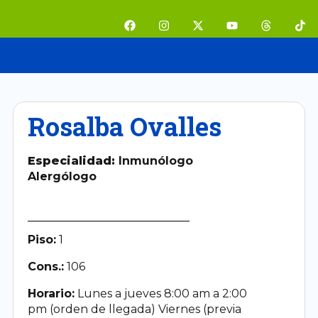
Ir
F
I
X
Y
T
T
al
a
n
-
o
h
i
contenido
c
s
t
u
r
k
e
t
w
t
e
t
b
a
i
u
a
o
o
g
t
b
d
k
o
r
t
e
s
k
a
e
m
r
Rosalba Ovalles
Especialidad:
Inmunólogo
Alergólogo
Piso:
1
Cons.:
106
Horario:
Lunes a jueves 8:00 am a 2:00
pm (orden de llegada) Viernes (previa