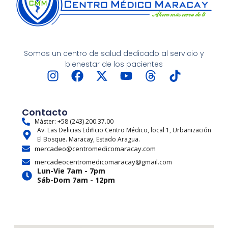
Somos un centro de salud dedicado al servicio y
bienestar de los pacientes
I
F
X
Y
T
T
n
a
-
o
h
i
s
c
t
u
r
k
t
e
w
t
e
t
Contacto
a
b
i
u
a
o
Máster: +58 (243) 200.37.00
Av. Las Delicias Edificio Centro Médico, local 1, Urbanización
g
o
t
b
d
k
El Bosque. Maracay, Estado Aragua.
r
o
t
e
s
mercadeo@centromedicomaracay.com
a
k
e
mercadeocentromedicomaracay@gmail.com
m
r
Lun-Vie 7am - 7pm
Sáb-Dom 7am - 12pm