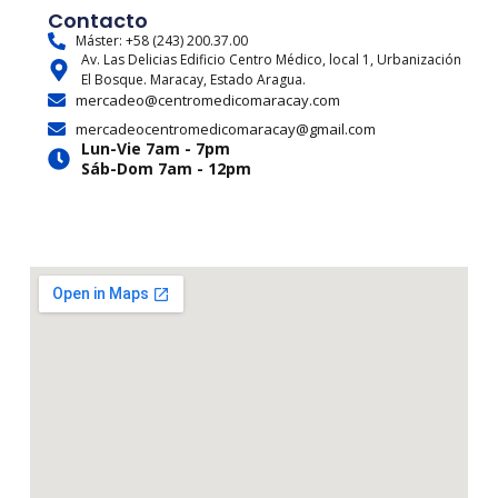
t
e
w
t
e
t
Contacto
a
b
i
u
a
o
Máster: +58 (243) 200.37.00
Av. Las Delicias Edificio Centro Médico, local 1, Urbanización
g
o
t
b
d
k
El Bosque. Maracay, Estado Aragua.
r
o
t
e
s
mercadeo@centromedicomaracay.com
a
k
e
mercadeocentromedicomaracay@gmail.com
m
r
Lun-Vie 7am - 7pm
Sáb-Dom 7am - 12pm