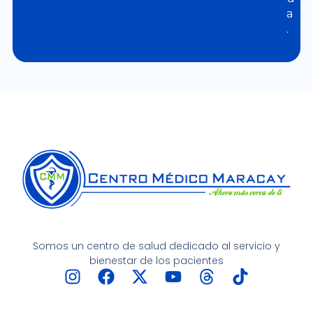
a
.
Somos un centro de salud dedicado al servicio y
bienestar de los pacientes
I
F
X
Y
T
T
n
a
-
o
h
i
s
c
t
u
r
k