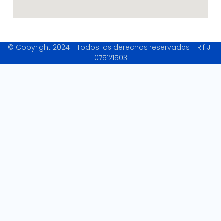
© Copyright 2024 - Todos los derechos reservados - Rif J-
075121503