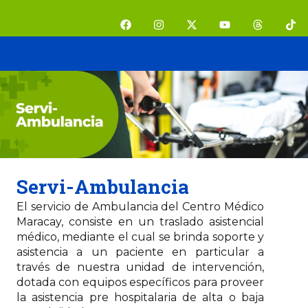
Ir
F
I
X
Y
T
T
al
a
n
-
o
h
i
contenido
c
s
t
u
r
k
e
t
w
t
e
t
b
a
i
u
a
o
o
g
t
b
d
k
o
r
t
e
s
k
a
e
m
r
Servi-Ambulancia
El servicio de Ambulancia del Centro Médico
Maracay, consiste en un traslado asistencial
médico, mediante el cual se brinda soporte y
asistencia a un paciente en particular a
través de nuestra unidad de intervención,
dotada con equipos específicos para proveer
la asistencia pre hospitalaria de alta o baja