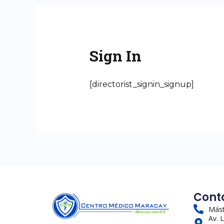
Sign In
[directorist_signin_signup]
Cont
Mást
Av. 