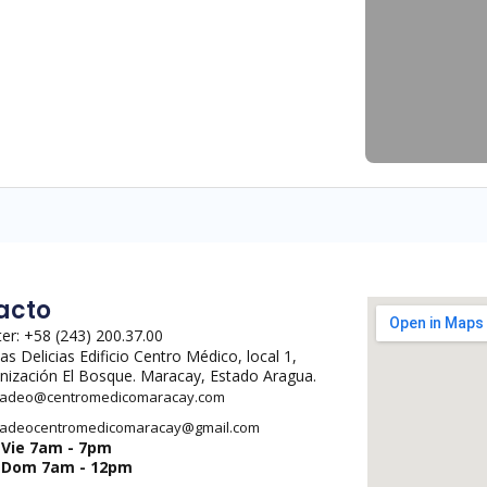
acto
er: +58 (243) 200.37.00
Las Delicias Edificio Centro Médico, local 1,
nización El Bosque. Maracay, Estado Aragua.
adeo@centromedicomaracay.com
adeocentromedicomaracay@gmail.com
-Vie 7am - 7pm
-Dom 7am - 12pm