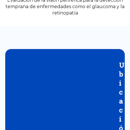
Evaluación de la visión periférica para la detección
temprana de enfermedades como el glaucoma y la
retinopatía
U
b
i
c
a
c
i
ó