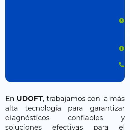
A
d
a
d
8
m
p
E
l
C
0
En
UDOFT
, trabajamos con la más
alta tecnología para garantizar
diagnósticos confiables y
soluciones efectivas para el