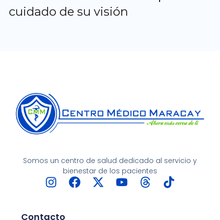
cuidado de su visión
Somos un centro de salud dedicado al servicio y
bienestar de los pacientes
I
F
X
Y
T
T
n
a
-
o
h
i
s
c
t
u
r
k
t
e
w
t
e
t
Contacto