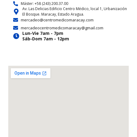
a
b
i
u
a
o
Máster: +58 (243) 200.37.00
Av. Las Delicias Edificio Centro Médico, local 1, Urbanización
g
o
t
b
d
k
El Bosque. Maracay, Estado Aragua.
r
o
t
e
s
mercadeo@centromedicomaracay.com
a
k
e
mercadeocentromedicomaracay@gmail.com
m
r
Lun-Vie 7am - 7pm
Sáb-Dom 7am - 12pm