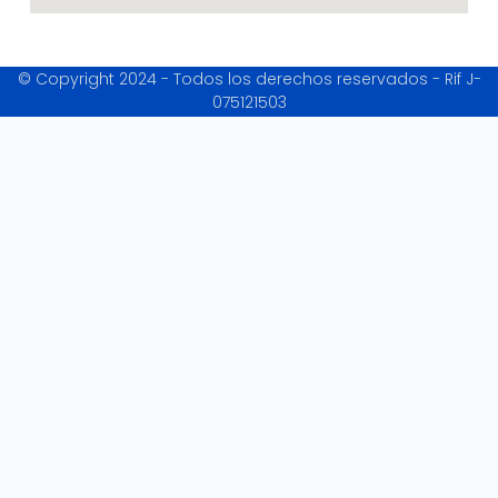
© Copyright 2024 - Todos los derechos reservados - Rif J-
075121503