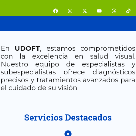
Ir
F
I
X
Y
T
T
al
a
n
-
o
h
i
contenido
c
s
t
u
r
k
e
t
w
t
e
t
b
a
i
u
a
o
o
g
t
b
d
k
o
r
t
e
s
k
a
e
m
r
En
UDOFT
, estamos comprometidos
con la excelencia en salud visual.
Nuestro equipo de especialistas y
subespecialistas ofrece diagnósticos
precisos y tratamientos avanzados para
el cuidado de su visión
Servicios Destacados