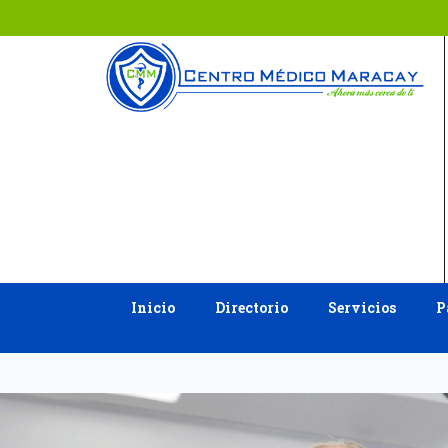
Ir
al
contenido
Inicio
Directorio
Servicios
P