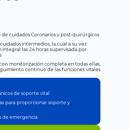
 de cuidados Coronarios y post-quirúrgicos
 cuidados intermedios, la cual a su vez
 integral las 24 horas supervisada por
s
con monitorización completa en todas ellas,
uimiento continuo de las funciones vitales
nicos de soporte vital
s para proporcionar soporte y
is de emergencia.