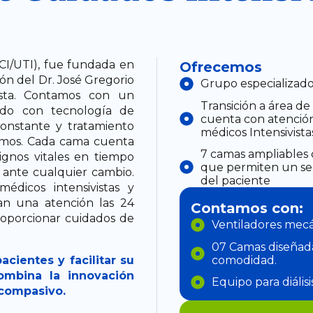
CI/UTI), fue fundada en
Ofrecemos
ón del Dr. José Gregorio
Grupo especializado
sta. Contamos con un
Transición a área de
ado con tecnología de
cuenta con atención
onstante y tratamiento
médicos Intensivista
ermos. Cada cama cuenta
7 camas ampliables 
ignos vitales en tiempo
que permiten un seg
 ante cualquier cambio.
del paciente
dicos intensivistas y
an una atención las 24
Contamos con:
roporcionar cuidados de
Ventiladores mecá
07 Camas diseñada
acientes y facilitar su
comodidad.
mbina la innovación
Equipo para diális
compasivo.